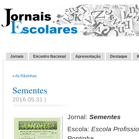
Jornais
Encontro Nacional
Apresentação
Destaque
R
«
As Rãzinhas
Sementes
2016.05.31 |
Jornal:
Sementes
Escola:
Escola Profissio
Pontinha.