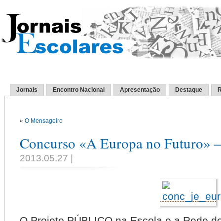
Jornais
Encontro Nacional
Apresentação
Destaque
R
«
O Mensageiro
Concurso «A Europa no Futuro» – 
2013.05.27 |
O Pro­jeto
PÚBLICO
na Escola e a Rede de B