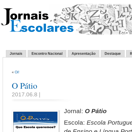
Jornais
Encontro Nacional
Apresentação
Destaque
R
«
Oi!
O Pátio
2017.06.8 |
Jornal:
O Pátio
Escola:
Escola Portugu
de Ensino e Língua Por