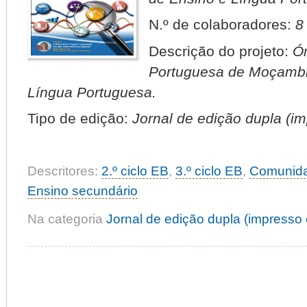
N.º de colaboradores:
8
Descrição do projeto:
Ór
Portuguesa de Moçambi
Língua Portuguesa.
Tipo de edição:
Jornal de edição dupla (imp
Descritores:
2.º ciclo EB
,
3.º ciclo EB
,
Comunida
Ensino secundário
Na categoria
Jornal de edição dupla (impresso e