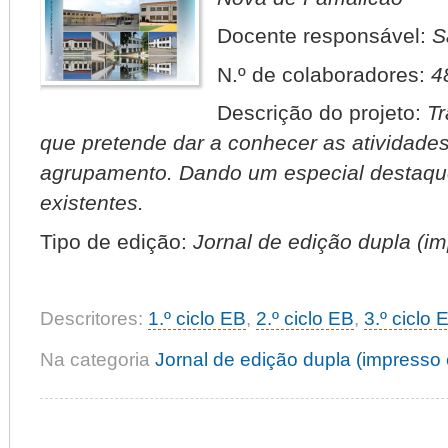
Docente responsável:
S
N.º de colaboradores:
4
Descrição do projeto:
Tr
que pretende dar a conhecer as atividade
agrupamento. Dando um especial destaque
existentes.
Tipo de edição:
Jornal de edição dupla (imp
Descritores:
1.º ciclo EB
,
2.º ciclo EB
,
3.º ciclo 
Na categoria
Jornal de edição dupla (impresso e