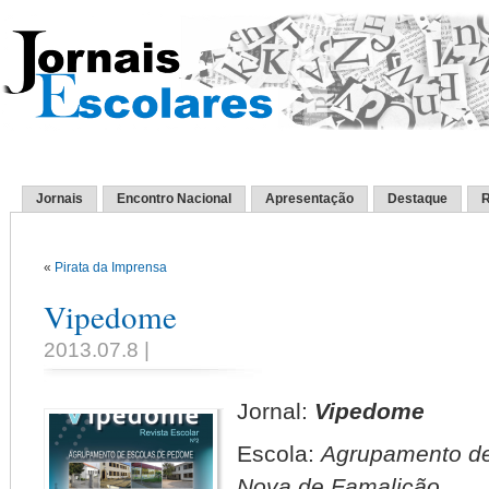
Jornais
Encontro Nacional
Apresentação
Destaque
R
«
Pirata da Imprensa
Vipedome
2013.07.8 |
Jornal:
Vipedome
Escola:
Agrupamento de
Nova de Famalicão