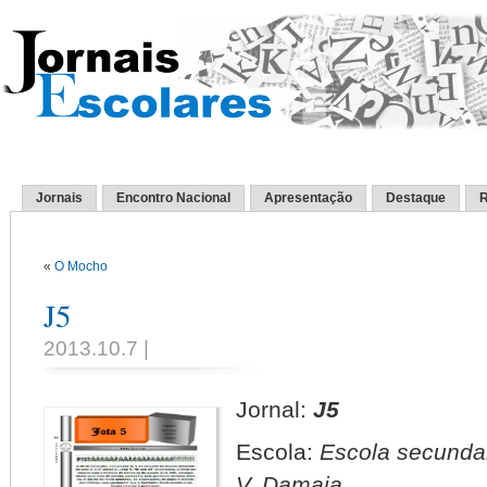
Jornais
Encontro Nacional
Apresentação
Destaque
R
«
O Mocho
J5
2013.10.7 |
Jornal:
J5
Escola:
Escola secundari
V, Damaia