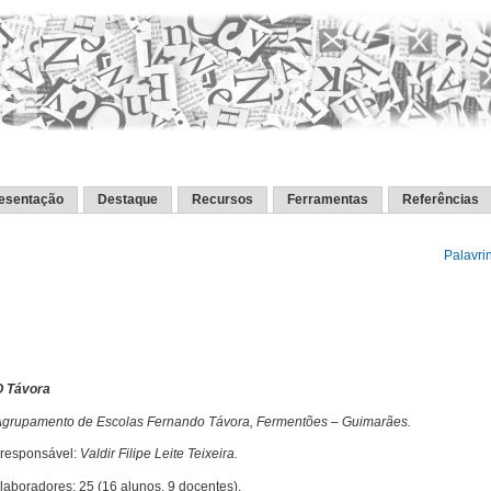
esentação
Destaque
Recursos
Ferramentas
Referências
Palavri
O Távora
Agrupamento de Escolas Fernando Távora, Fermentões – Guimarães.
responsável:
Valdir Filipe Leite Teixeira.
olaboradores:
25 (16 alunos, 9 docentes).