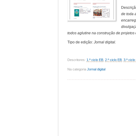
Descriçã
de toda 
encarreg
divulgaç
todos aglutine na construção de projetos
Tipo de edição:
Jornal digital.
Descritores:
1.º ciclo EB
,
2.º ciclo EB
,
3.º cicl
Na categoria
Jornal digital