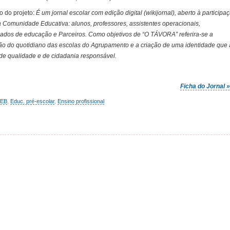
o do projeto:
É um jornal escolar com edição digital (wikijornal), aberto à participa
a Comunidade Educativa: alunos, professores, assistentes operacionais,
ados de educação e Parceiros. Como objetivos de “O TÁVORA” referira-se a
ão do quotidiano das escolas do Agrupamento e a criação de uma identidade que 
 de qualidade e de cidadania responsável.
Ficha do Jornal 
o EB
,
Educ. pré-escolar
,
Ensino profissional