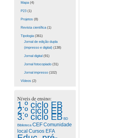
Mapa
(4)
P23
(1)
Projetos
(8)
Revista científica
(1)
Tipologia
(361)
Jornal de edição dupla
(impresso e digital)
(138)
Jornal digital
(91)
Jornal fotocopiado
(31)
Jornal impresso
(102)
Vídeos
(2)
Níveis de ensino:
1.º ciclo EB
2.º ciclo EB
3.º ciclo EB
BD
CEF
Comunidade
Biblioteca
Cursos EFA
local
Educ. pré-