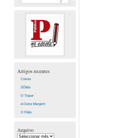
Artigos recentes
Coisas
SÓlido
O Toque
A Outra Margem
O Pátio
Arquivo
Arquivo