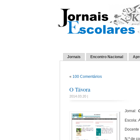
Jornais
Encontro Nacional
Apr
«
100 Comentários
O Távora
2014.03.20 |
Jornal:
Escola:
Docente 
N.º de c