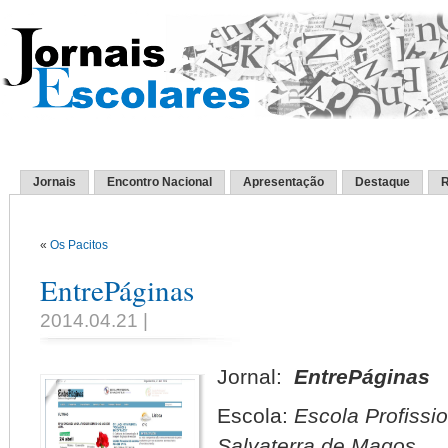
Jornais
Encontro Nacional
Apresentação
Destaque
R
«
Os Pacitos
EntrePáginas
2014.04.21 |
Jornal:
EntrePáginas
Escola:
Escola Profissi
Salvaterra de Magos.