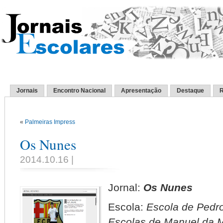
Jornais
Encontro Nacional
Apresentação
Destaque
R
«
Palmeiras Impress
Os Nunes
2014.10.16 |
Jornal:
Os Nunes
Escola:
Escola de Pedr
Escolas de Manuel da M