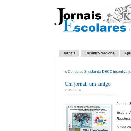
Jornais
Encontro Nacional
Apr
«
Concurso Sitestar da DECO incentiva jo
Um jornal, um amigo
2015.12.14 |
Jornal:
U
Escola:
A
Rinchoa
N.º de c