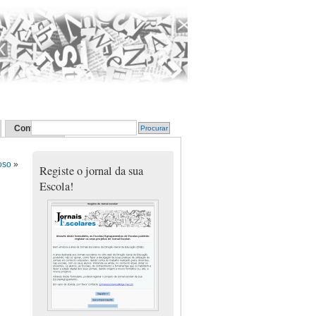
Contactos
oso
»
Registe o jornal da sua
Escola!