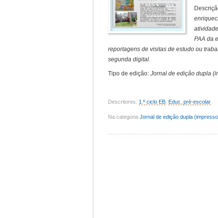
Descriçã
enriquec
atividad
PAA da e
reportagens de visitas de estudo ou traba
segunda digital.
Tipo de edição:
Jornal de edição dupla (im
Descritores:
1.º ciclo EB
,
Educ. pré-escolar
Na categoria
Jornal de edição dupla (impresso 