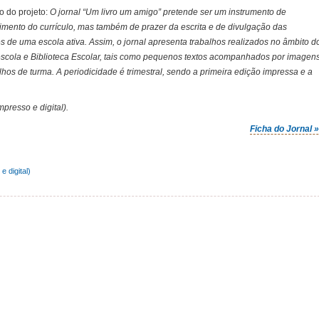
o do projeto:
O jornal “Um livro um amigo” pretende ser um instrumento de
imento do currículo, mas também de prazer da escrita e de divulgação das
es de uma escola ativa. Assim, o jornal apresenta trabalhos realizados no âmbito d
scola e Biblioteca Escolar, tais como pequenos textos acompanhados por imagens
lhos de turma. A periodicidade é trimestral, sendo a primeira edição impressa e a
presso e digital).
Ficha do Jornal 
e digital)