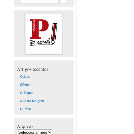
Artigos recentes
Coisas
SÓlido
O Toque
A Outra Margem
O Pátio
Arquivo
Arquivo