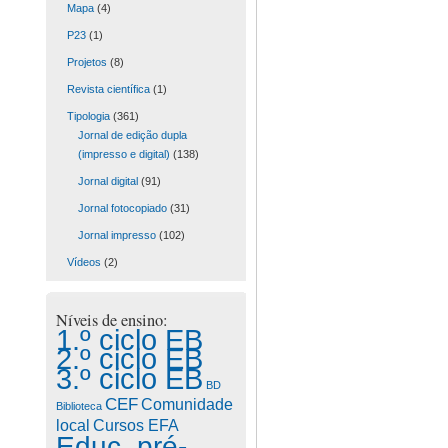
Mapa
(4)
P23
(1)
Projetos
(8)
Revista científica
(1)
Tipologia
(361)
Jornal de edição dupla
(impresso e digital)
(138)
Jornal digital
(91)
Jornal fotocopiado
(31)
Jornal impresso
(102)
Vídeos
(2)
Níveis de ensino:
1.º ciclo EB
2.º ciclo EB
3.º ciclo EB
BD
CEF
Comunidade
Biblioteca
Cursos EFA
local
Educ. pré-