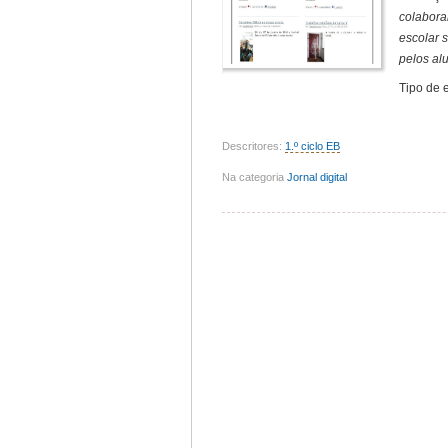
colabora
escolar 
pelos al
Tipo de 
Descritores:
1.º ciclo EB
Na categoria
Jornal digital