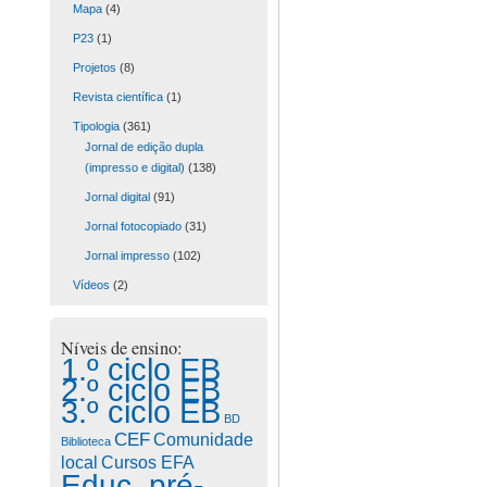
Mapa
(4)
P23
(1)
Projetos
(8)
Revista científica
(1)
Tipologia
(361)
Jornal de edição dupla
(impresso e digital)
(138)
Jornal digital
(91)
Jornal fotocopiado
(31)
Jornal impresso
(102)
Vídeos
(2)
Níveis de ensino:
1.º ciclo EB
2.º ciclo EB
3.º ciclo EB
BD
CEF
Comunidade
Biblioteca
Cursos EFA
local
Educ. pré-