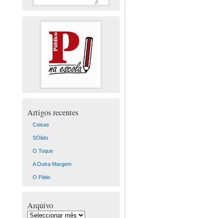
Artigos recentes
Coisas
SÓlido
O Toque
A Outra Margem
O Pátio
Arquivo
Arquivo