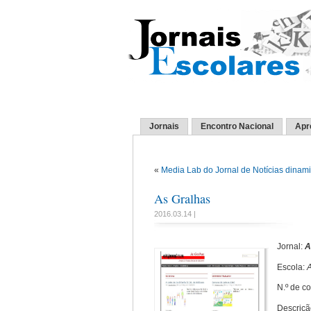
Jornais
Encontro Nacional
Apr
«
Media Lab do Jornal de Notícias dinam
As Gralhas
2016.03.14 |
Jornal:
A
Escola:
A
N.º de c
Descriçã