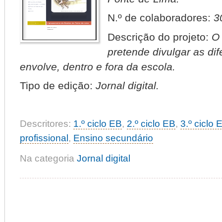
N.º de colaboradores:
3
Descrição do projeto:
O 
pretende divulgar as di
envolve, dentro e fora da escola.
Tipo de edição:
Jornal digital.
Descritores:
1.º ciclo EB
,
2.º ciclo EB
,
3.º ciclo 
profissional
,
Ensino secundário
Na categoria
Jornal digital