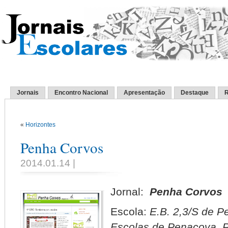
Jornais
Encontro Nacional
Apresentação
Destaque
R
«
Horizontes
Penha Corvos
2014.01.14 |
Jornal:
Penha Corvos
Escola:
E.B. 2,3/S de 
Escolas de Penacova, 