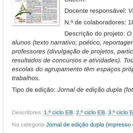
Docente responsável:
V
N.º de colaboradores: 1
Descrição do projeto:
O 
alunos (texto narrativo, poético, reportage
professores (divulgação de projetos, parti
resultados de concursos e atividades). T
escolas do agrupamento têm espaços próp
trabalhos.
Tipo de edição:
Jornal de edição dupla (fo
Descritores:
1.º ciclo EB
,
2.º ciclo EB
,
3.º ciclo 
Na categoria
Jornal de edição dupla (impresso e