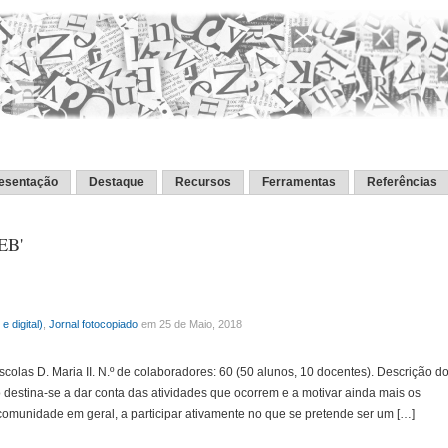
esentação
Destaque
Recursos
Ferramentas
Referências
 EB'
e digital)
,
Jornal fotocopiado
em 25 de Maio, 2018
colas D. Maria II. N.º de colaboradores: 60 (50 alunos, 10 docentes). Descrição d
 destina-se a dar conta das atividades que ocorrem e a motivar ainda mais os
, comunidade em geral, a participar ativamente no que se pretende ser um […]