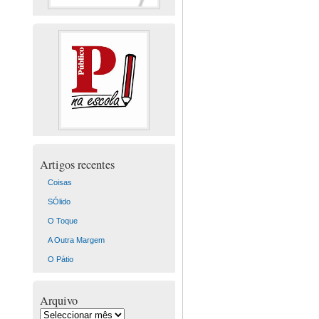
Artigos recentes
Coisas
SÓlido
O Toque
A Outra Margem
O Pátio
Arquivo
Arquivo