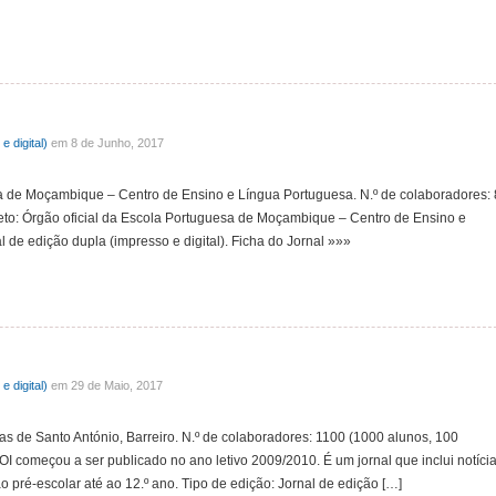
e digital)
em 8 de Junho, 2017
sa de Moçambique – Centro de Ensino e Língua Portuguesa. N.º de colaboradores: 
jeto: Órgão oficial da Escola Portuguesa de Moçambique – Centro de Ensino e
 de edição dupla (impresso e digital). Ficha do Jornal »»»
e digital)
em 29 de Maio, 2017
as de Santo António, Barreiro. N.º de colaboradores: 1100 (1000 alunos, 100
 OI começou a ser publicado no ano letivo 2009/2010. É um jornal que inclui notíci
pré-escolar até ao 12.º ano. Tipo de edição: Jornal de edição […]