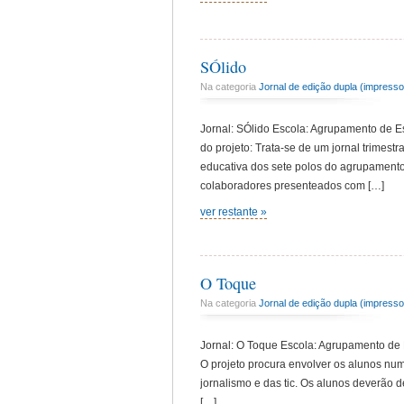
SÓlido
Na categoria
Jornal de edição dupla (impresso 
Jornal: SÓlido Escola: Agrupamento de Es
do projeto: Trata-se de um jornal trimes
educativa dos sete polos do agrupamento 
colaboradores presenteados com […]
ver restante »
O Toque
Na categoria
Jornal de edição dupla (impresso 
Jornal: O Toque Escola: Agrupamento de E
O projeto procura envolver os alunos num
jornalismo e das tic. Os alunos deverão 
[…]