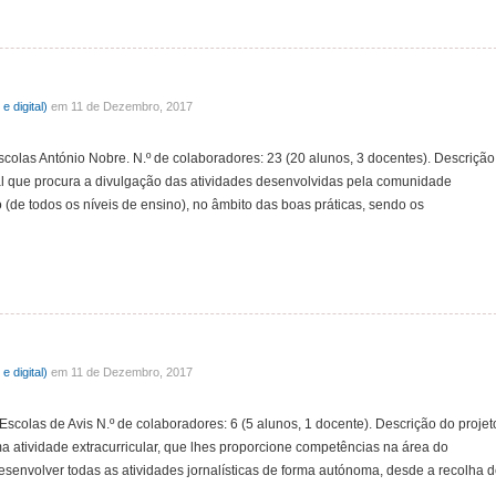
e digital)
em 11 de Dezembro, 2017
colas António Nobre. N.º de colaboradores: 23 (20 alunos, 3 docentes). Descrição
tral que procura a divulgação das atividades desenvolvidas pela comunidade
(de todos os níveis de ensino), no âmbito das boas práticas, sendo os
e digital)
em 11 de Dezembro, 2017
scolas de Avis N.º de colaboradores: 6 (5 alunos, 1 docente). Descrição do projet
a atividade extracurricular, que lhes proporcione competências na área do
desenvolver todas as atividades jornalísticas de forma autónoma, desde a recolha 