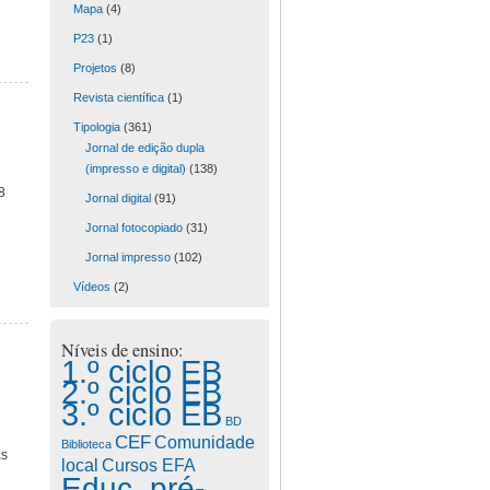
Mapa
(4)
P23
(1)
Projetos
(8)
Revista científica
(1)
Tipologia
(361)
Jornal de edição dupla
(impresso e digital)
(138)
8
Jornal digital
(91)
Jornal fotocopiado
(31)
Jornal impresso
(102)
Vídeos
(2)
Níveis de ensino:
1.º ciclo EB
2.º ciclo EB
3.º ciclo EB
BD
CEF
Comunidade
Biblioteca
as
Cursos EFA
local
Educ. pré-