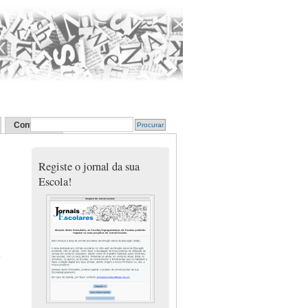
Contactos
Registe o jornal da sua
Escola!
o