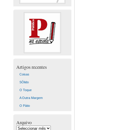
Artigos recentes
Coisas
SÓlido
O Toque
A Outra Margem
O Pátio
Arquivo
Arquivo