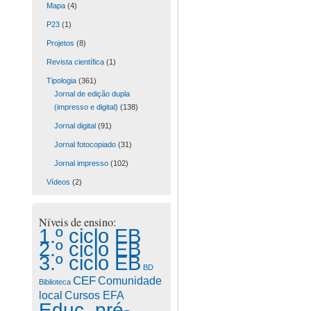
Mapa
(4)
P23
(1)
Projetos
(8)
Revista científica
(1)
Tipologia
(361)
Jornal de edição dupla
(impresso e digital)
(138)
Jornal digital
(91)
Jornal fotocopiado
(31)
Jornal impresso
(102)
Vídeos
(2)
Níveis de ensino:
1.º ciclo EB
2.º ciclo EB
3.º ciclo EB
BD
CEF
Comunidade
Biblioteca
Cursos EFA
local
Educ. pré-