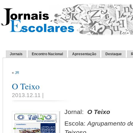
Jornais
Encontro Nacional
Apresentação
Destaque
R
«
JR
O Teixo
2013.12.11 |
Jornal:
O Teixo
Escola:
Agrupamento de
Teixoso