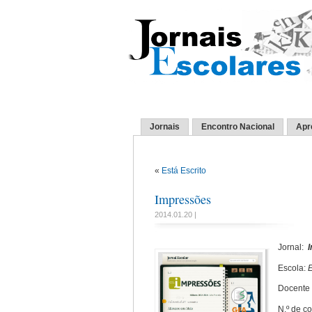
Jornais
Encontro Nacional
Apr
«
Está Escrito
Impressões
2014.01.20 |
Jornal:
Escola:
E
Docente 
N.º de c