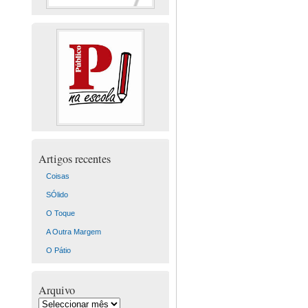
Artigos recentes
Coisas
SÓlido
O Toque
A Outra Margem
O Pátio
Arquivo
Arquivo