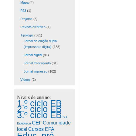
Mapa
(4)
P23
(1)
Projetos
(8)
Revista científica
(1)
Tipologia
(361)
Jornal de edição dupla
(impresso e digital)
(138)
Jornal digital
(91)
Jornal fotocopiado
(31)
Jornal impresso
(102)
Vídeos
(2)
Níveis de ensino:
1.º ciclo EB
2.º ciclo EB
3.º ciclo EB
BD
CEF
Comunidade
Biblioteca
Cursos EFA
local
Educ. pré-