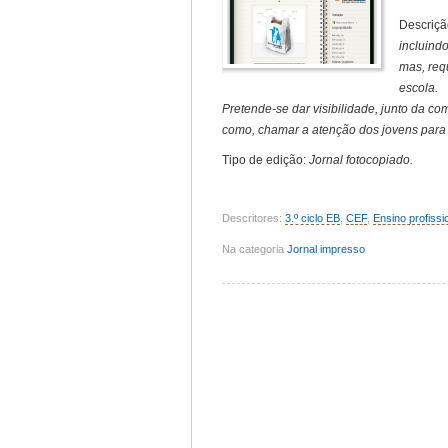
Descriçã
incluind
mas, req
escola.
Pretende-se dar visibilidade, junto da c
como, chamar a atenção dos jovens para a
Tipo de edição:
Jornal fotocopiado.
Descritores:
3.º ciclo EB
,
CEF
,
Ensino profissi
Na categoria
Jornal impresso