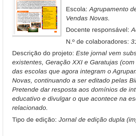
Escola:
Agrupamento de
Vendas Novas.
Docente responsável:
A
N.º de colaboradores:
3
Descrição do projeto:
Este jornal vem subst
existentes, Geração XXI e Garatujas (com 
das escolas que agora integram o Agrupa
Novas, continuando a ser editado pelas Bi
Pretende dar resposta aos domínios de in
educativo e divulgar o que acontece na e
relacionado.
Tipo de edição:
Jornal de edição dupla (imp