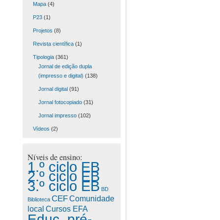
Mapa
(4)
P23
(1)
Projetos
(8)
Revista científica
(1)
Tipologia
(361)
Jornal de edição dupla
(impresso e digital)
(138)
Jornal digital
(91)
Jornal fotocopiado
(31)
Jornal impresso
(102)
Vídeos
(2)
Níveis de ensino:
1.º ciclo EB
2.º ciclo EB
3.º ciclo EB
BD
CEF
Comunidade
Biblioteca
Cursos EFA
local
Educ. pré-