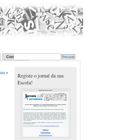
Contactos
ias
»
Registe o jornal da sua
Escola!