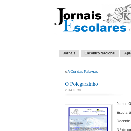
Jornais
Encontro Nacional
Apr
«
A Cor das Palavras
O Polegarzinho
2014.10.30 |
Jornal:
O
Escola:
E
Docente 
N.º de c