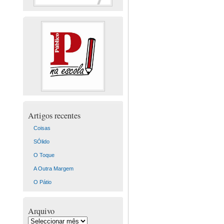
Artigos recentes
Coisas
SÓlido
O Toque
A Outra Margem
O Pátio
Arquivo
Arquivo