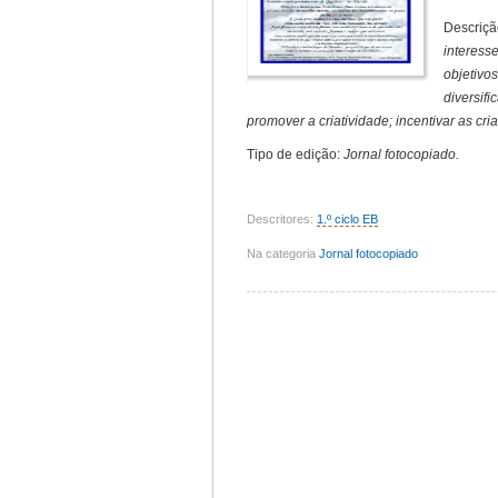
Descriçã
interesse
objetivo
diversifi
promover a criatividade; incentivar as cr
Tipo de edição:
Jornal fotocopiado.
Descritores:
1.º ciclo EB
Na categoria
Jornal fotocopiado